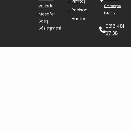
Pimtaş
✓
ve İade
Ümraniye/
Poelsan
✓
İstanbul
Mesafeli
✓
Hunter
✓
Satış
0216 481
Sözleşmesi
27 38