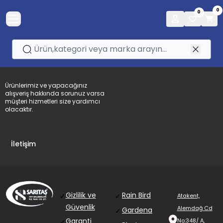
0
0
Ürünlerimiz ve yapacağınız
alışveriş hakkında sorunuz varsa
müşteri hizmetleri size yardımcı
olacaktır.
İletişim
Gizlilik ve
Rain Bird
✓
✓
Atakent,
Güvenlik
Alemdağ Cd
Gardena
✓
Garanti
No:348/ A,
✓