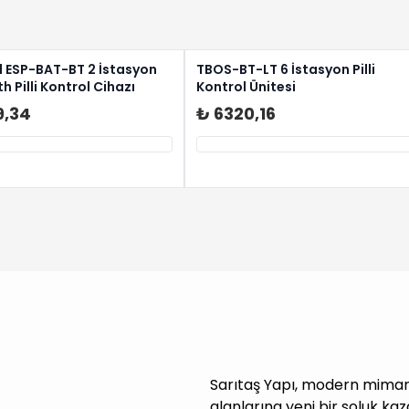
d ESP-BAT-BT 2 İstasyon
TBOS-BT-LT 6 İstasyon Pilli
h Pilli Kontrol Cihazı
Kontrol Ünitesi
9,34
₺ 6320,16
Sarıtaş Yapı, modern mimari
alanlarına yeni bir soluk kaz