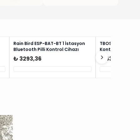
Rain Bird ESP-BAT-BT 1 İstasyon
TBOS-BT-LT 6 İsta
Bluetooth Pilli Kontrol Cihazı
Kontrol Ünitesi
₺ 3293,36
₺ 6320,16