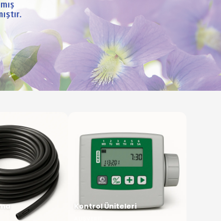
ama
Kontrol Üniteleri
ALIŞVERIŞ
→