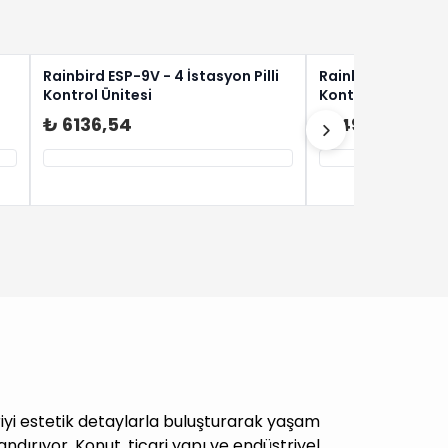
Rainbird ESP-9V - 4 İstasyon Pilli
Rainbird ESP-9V - 
Kontrol Ünitesi
Kontrol Ünitesi
₺ 6136,54
₺ 4947,43
yi estetik detaylarla buluşturarak yaşam
andırıyor. Konut, ticari yapı ve endüstriyel