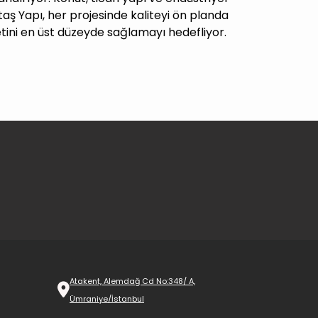
aş Yapı, her projesinde kaliteyi ön planda
ini en üst düzeyde sağlamayı hedefliyor.
Atakent, Alemdağ Cd No:348/ A,
Ümraniye/İstanbul