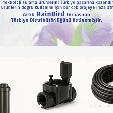
Vanalar
Damla Sul
ALIŞVERIŞ
→
ALIŞVERIŞ
→