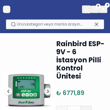
0
0
Rainbird ESP-
9V - 6
İstasyon Pilli
Kontrol
Ünitesi
₺ 6771,89