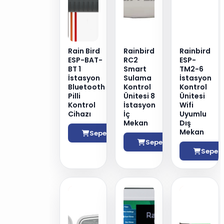
Rain Bird
Rainbird
Rainbird
ESP-BAT-
RC2
ESP-
BT 1
Smart
TM2-6
İstasyon
Sulama
İstasyon
Bluetooth
Kontrol
Kontrol
Pilli
Ünitesi 8
Ünitesi
Kontrol
İstasyon
Wifi
Cihazı
İç
Uyumlu
Mekan
Dış
Mekan
Sepete Ekle
Sepete Ekle
Sepete