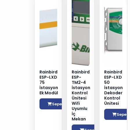
Rainbird
Rainbird
Rainbird
ESP-LXD
ESP-
ESP-LXD
75
TM2-4
50
İstasyon
İstasyon
İstasyon
Ek Modül
Kontrol
Dekoder
Ünitesi
Kontrol
Wifi
Ünitesi
Sepete Ekle
Uyumlu
İç
Sepete
Mekan