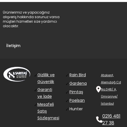
Ürünlerimiz ve yapacağınız
alışveriş hakkında sorunuz varsa
müşteri hizmetleri size yardımcı
olacaktır.
İletişim
Gizlilik ve
Rain Bird
✓
✓
Atakent,
Güvenlik
Alemdağ Cd
Gardena
✓
Garanti
No:348/ A,
✓
Pimtaş
✓
ve İade
Ümraniye/
Poelsan
✓
İstanbul
Mesafeli
✓
Hunter
✓
Satış
0216 481
Sözleşmesi
27 38