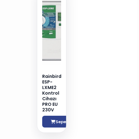
Rainbird
ESP-
LXME2
Kontrol
Cihazı
PRO EU
230V
Sepete Ekle