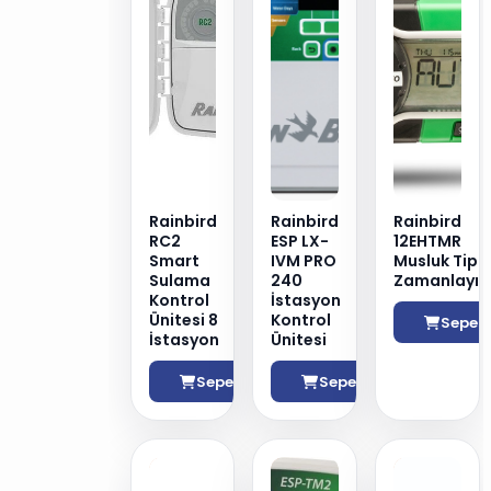
Rainbird
Rainbird
Rainbird
RC2
ESP LX-
12EHTMR
Smart
IVM PRO
Musluk Tipi
Sulama
240
Zamanlayıc
Kontrol
İstasyon
Ünitesi 8
Kontrol
Sepete
İstasyon
Ünitesi
Sepete Ekle
Sepete Ekle