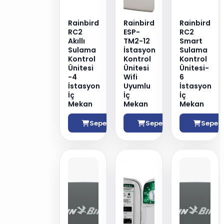
Rainbird
Rainbird
Rainbird
RC2
ESP-
RC2
Akıllı
TM2-12
Smart
Sulama
İstasyon
Sulama
Kontrol
Kontrol
Kontrol
Ünitesi
Ünitesi
Ünitesi-
-4
Wifi
6
İstasyon
Uyumlu
İstasyon
İç
İç
İç
Mekan
Mekan
Mekan
Sepete Ekle
Sepete Ekle
Sepete