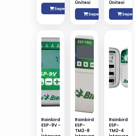
Ünitesi
Ünitesi
Sepete Ekle
Sepete Ekle
Sepete
Rainbird
Rainbird
Rainbird
ESP-9V -
ESP-
ESP-
1
TM2-8
TM2-4