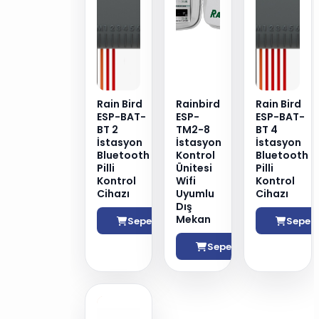
Rain Bird
Rainbird
Rain Bird
ESP-BAT-
ESP-
ESP-BAT-
BT 2
TM2-8
BT 4
İstasyon
İstasyon
İstasyon
Bluetooth
Kontrol
Bluetooth
Pilli
Ünitesi
Pilli
Kontrol
Wifi
Kontrol
Cihazı
Uyumlu
Cihazı
Dış
Mekan
Sepete Ekle
Sepete
Sepete Ekle