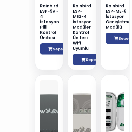
Rainbird
Rainbird
Rainbird
ESP-9V -
ESP-
ESP-ME-6
4
ME3-4
İstasyon
İstasyon
İstasyon
Genişletme
Pilli
Modüler
Modülü
Kontrol
Kontrol
Ünitesi
Ünitesi
Sepete
Wifi
Uyumlu
Sepete Ekle
Sepete Ekle