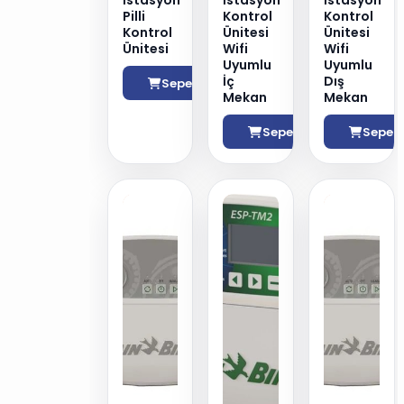
İstasyon
İstasyon
İstasyon
Pilli
Kontrol
Kontrol
Kontrol
Ünitesi
Ünitesi
Ünitesi
Wifi
Wifi
Uyumlu
Uyumlu
İç
Dış
Sepete Ekle
Mekan
Mekan
Sepete Ekle
Sepete