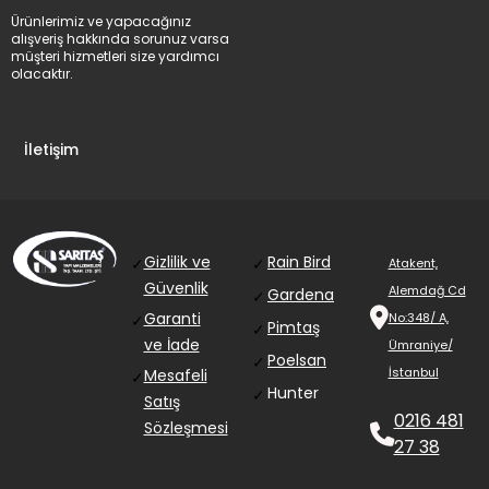
Ürünlerimiz ve yapacağınız
alışveriş hakkında sorunuz varsa
müşteri hizmetleri size yardımcı
olacaktır.
İletişim
Gizlilik ve
Rain Bird
✓
✓
Atakent,
Güvenlik
Alemdağ Cd
Gardena
✓
Garanti
No:348/ A,
✓
Pimtaş
✓
ve İade
Ümraniye/
Poelsan
✓
İstanbul
Mesafeli
✓
Hunter
✓
Satış
0216 481
Sözleşmesi
27 38