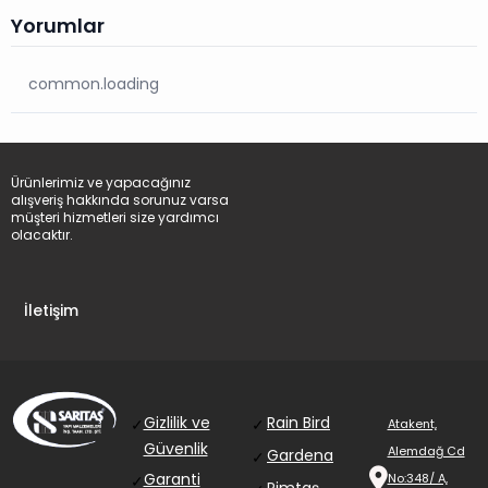
Yorumlar
common.loading
Ürünlerimiz ve yapacağınız
alışveriş hakkında sorunuz varsa
müşteri hizmetleri size yardımcı
olacaktır.
İletişim
Gizlilik ve
Rain Bird
✓
✓
Atakent,
Güvenlik
Alemdağ Cd
Gardena
✓
Garanti
No:348/ A,
✓