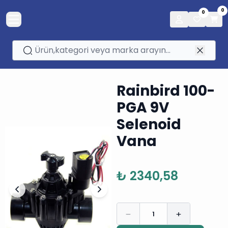
0
0
Rainbird 100-
PGA 9V
Selenoid
Vana
₺ 2340,58
1