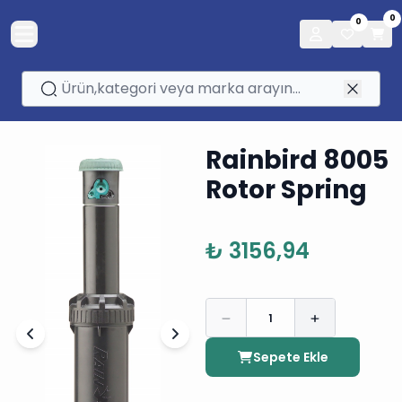
0
0
Rainbird 8005
Rotor Spring
₺ 3156,94
1
Sepete Ekle