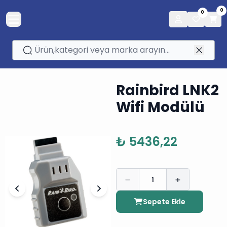
0
0
Rainbird LNK2
Wifi Modülü
₺ 5436,22
1
Sepete Ekle