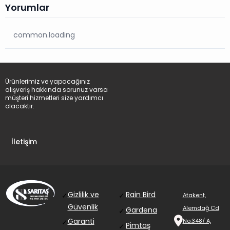
Yorumlar
common.loading
Ürünlerimiz ve yapacağınız
alışveriş hakkında sorunuz varsa
müşteri hizmetleri size yardımcı
olacaktır.
İletişim
Gizlilik ve
Rain Bird
✓
✓
Atakent,
Güvenlik
Alemdağ Cd
Gardena
✓
Garanti
No:348/ A,
✓
Pimtaş
✓