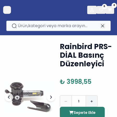
0
0
Rainbird PRS-
DİAL Basınç
Düzenleyici
₺ 3998,55
1
Sepete Ekle